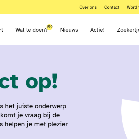
Over ons
Contact
Word v
159
rt
Wat te doen?
Nieuws
Actie!
Zoekertj
ct op!
s het juiste onderwerp
 komt je vraag bij de
 helpen je met plezier