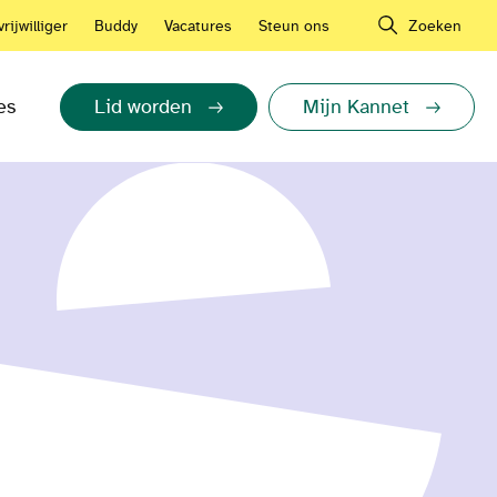
rijwilliger
Buddy
Vacatures
Steun ons
Zoeken
es
Lid worden
Mijn Kannet