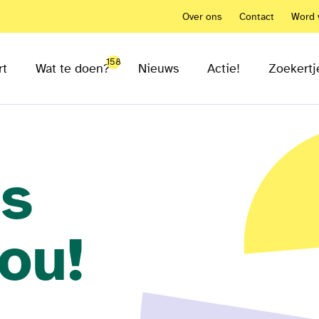
Over ons
Contact
Word v
158
rt
Wat te doen?
Nieuws
Actie!
Zoekertj
is
jou!