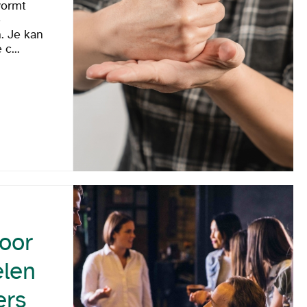
vormt
e
. Je kan
c...
voor
elen
ers