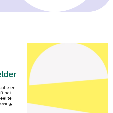
lder
patie en
ft het
eel te
eving,