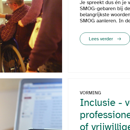
Je spreekt dus én je 
SMOG-gebaren bij d
belangrijkste woorden
SMOG aanleren. In de 
Lees verder
VORMING
Inclusie - 
profession
of vrijwillig