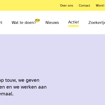
Over ons
Contact
Word v
159
Actie!
rt
Wat te doen?
Nieuws
Zoekertj
 op touw, we geven
gen en we werken aan
lemaal.