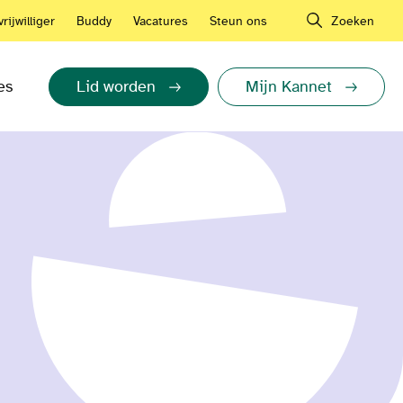
rijwilliger
Buddy
Vacatures
Steun ons
Zoeken
es
Lid worden
Mijn Kannet