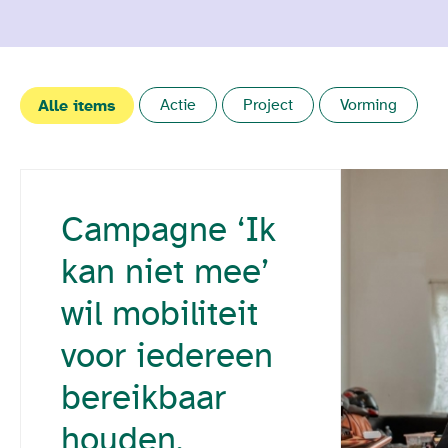
Alle items
Actie
Project
Vorming
Campagne ‘Ik
kan niet mee’
wil mobiliteit
voor iedereen
bereikbaar
houden.