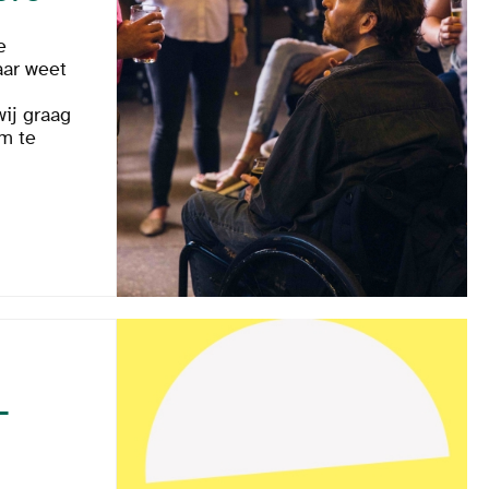
e
aar weet
ij graag
om te
-