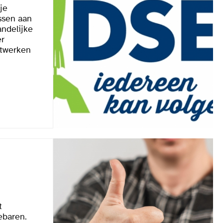
je
ssen aan
ndelijke
er
itwerken
t
ebaren.