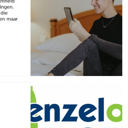
denheid
ingen.
 die
men maar