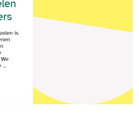
elen
ers
zelen is
enen
en
e
. We
...