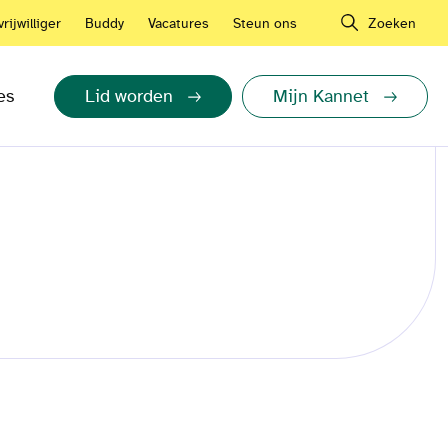
rijwilliger
Buddy
Vacatures
Steun ons
Zoeken
es
Lid worden
Mijn Kannet