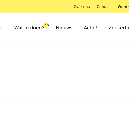
Over ons
Contact
Word v
158
rt
Wat te doen?
Nieuws
Actie!
Zoekertj