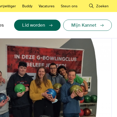
rijwilliger
Buddy
Vacatures
Steun ons
Zoeken
es
Lid worden
Mijn Kannet