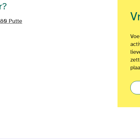
r?
V
80 Putte
Voel
act
lie
zet
plaa