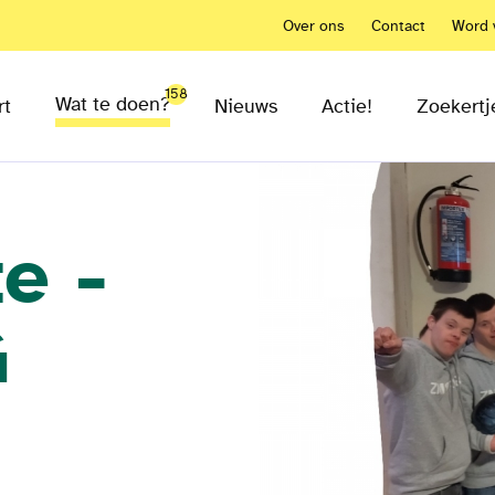
Over ons
Contact
Word v
158
Wat te doen?
rt
Nieuws
Actie!
Zoekertj
e -
G