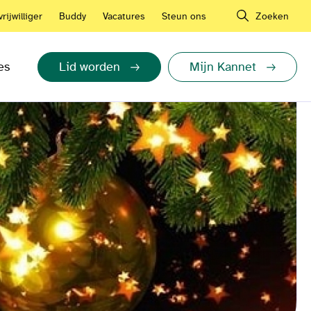
rijwilliger
Buddy
Vacatures
Steun ons
Zoeken
es
Lid worden
Mijn Kannet