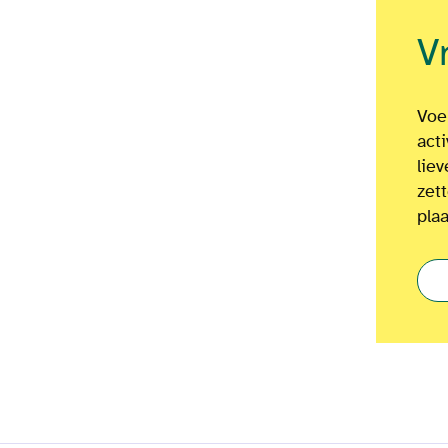
V
Voel
act
lie
zet
plaa