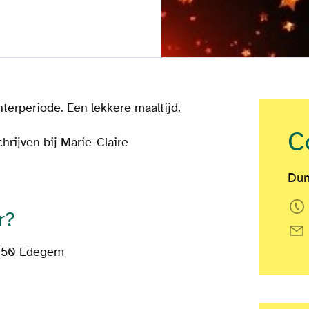
nterperiode. Een lekkere maaltijd,
C
hrijven bij Marie-Claire
Dum
r?
650 Edegem