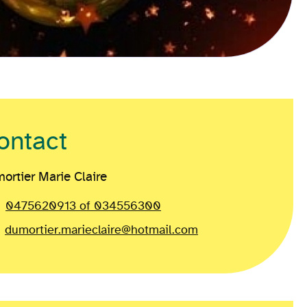
ontact
ortier Marie Claire
0475620913 of 034556300
dumortier.marieclaire@hotmail.com