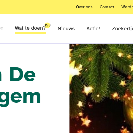
Over ons
Contact
Word v
153
Wat te doen?
rt
Nieuws
Actie!
Zoekertj
n De
egem