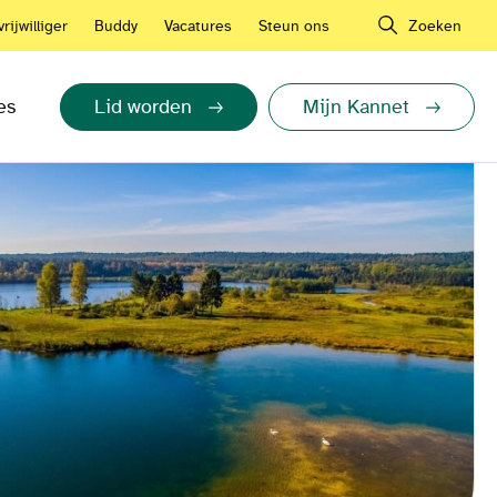
rijwilliger
Buddy
Vacatures
Steun ons
Zoeken
es
Lid worden
Mijn Kannet