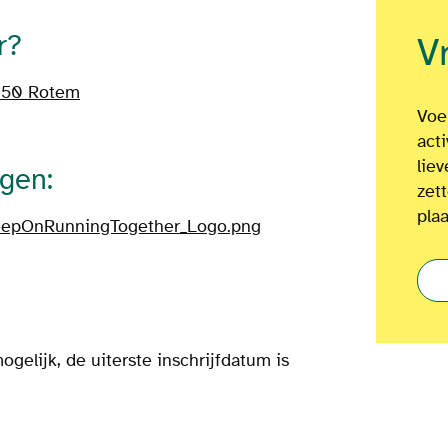
r?
V
50 Rotem
Voel
act
lie
agen:
zet
plaa
epOnRunningTogether_Logo.png
ogelijk, de uiterste inschrijfdatum is