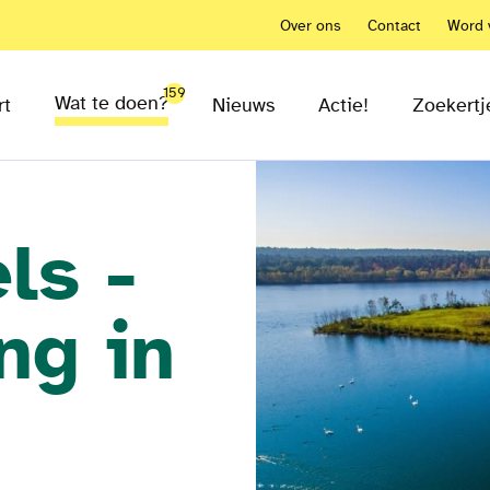
Over ons
Contact
Word v
159
Wat te doen?
rt
Nieuws
Actie!
Zoekertj
ls -
ng in