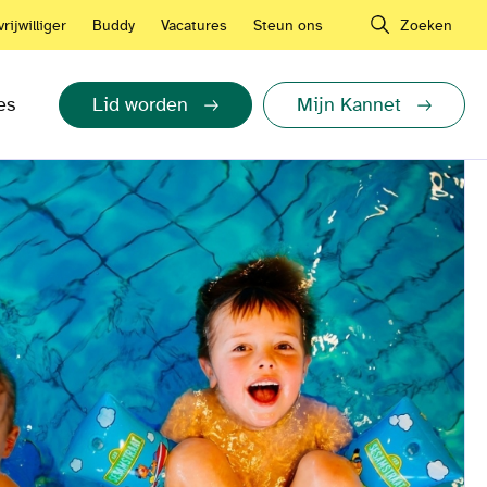
rijwilliger
Buddy
Vacatures
Steun ons
Zoeken
es
Lid worden
Mijn Kannet