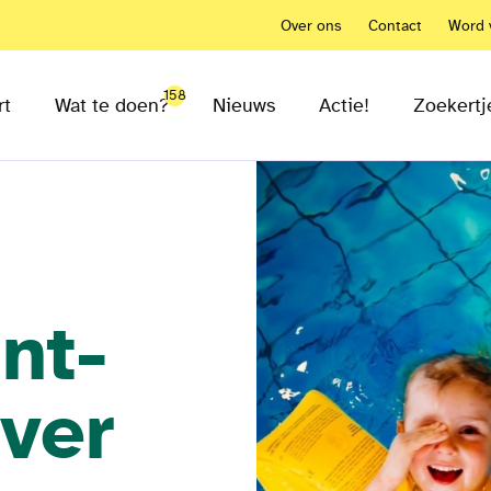
Over ons
Contact
Word v
158
rt
Wat te doen?
Nieuws
Actie!
Zoekertj
nt-
ver