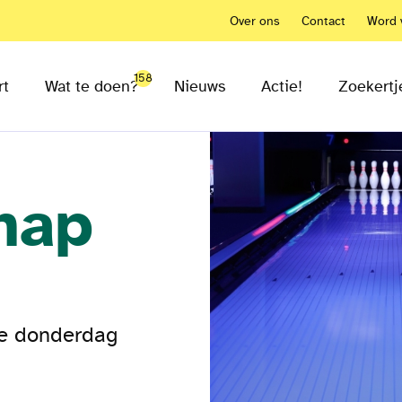
Over ons
Contact
Word v
158
rt
Wat te doen?
Nieuws
Actie!
Zoekertj
hap
1e donderdag