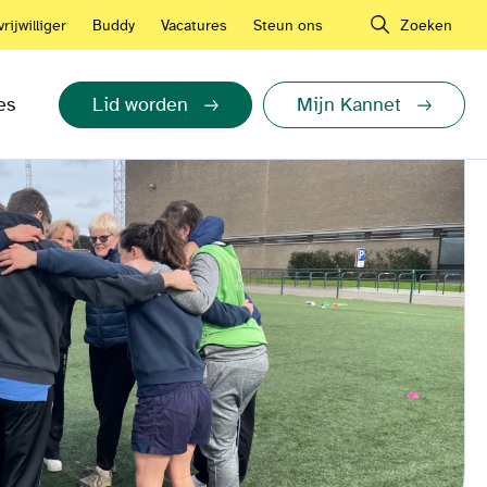
rijwilliger
Buddy
Vacatures
Steun ons
Zoeken
es
Lid worden
Mijn Kannet