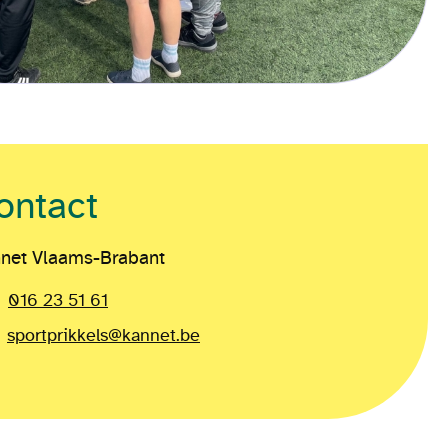
ontact
net Vlaams-Brabant
016 23 51 61
sportprikkels@kannet.be