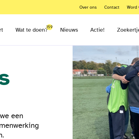
Over ons
Contact
Word v
159
rt
Wat te doen?
Nieuws
Actie!
Zoekertj
s
 we een
samenwerking
n.