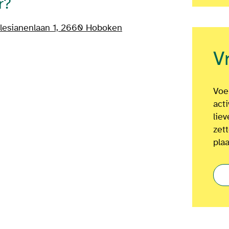
r?
lesianenlaan 1, 2660 Hoboken
V
Voel
act
lie
zet
plaa