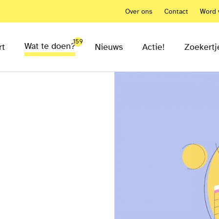
Over ons
Contact
Word v
159
Wat te doen?
rt
Nieuws
Actie!
Zoekertj