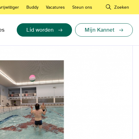
rijwilliger
Buddy
Vacatures
Steun ons
Zoeken
es
Lid worden
Mijn Kannet