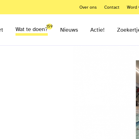
Over ons
Contact
Word v
159
Wat te doen?
rt
Nieuws
Actie!
Zoekertj