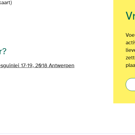
aart)
V
Voel
act
r?
lie
zet
plaa
sguinlei 17-19, 2018 Antwerpen