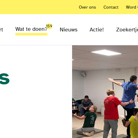
Over ons
Contact
Word v
159
Wat te doen?
rt
Nieuws
Actie!
Zoekertj
s