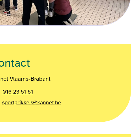
ontact
net Vlaams-Brabant
016 23 51 61
sportprikkels@kannet.be