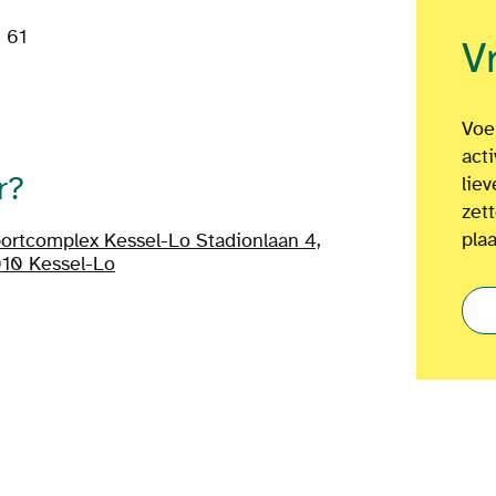
 61
V
Voel
act
r?
lie
zet
plaa
ortcomplex Kessel-Lo Stadionlaan 4,
10 Kessel-Lo