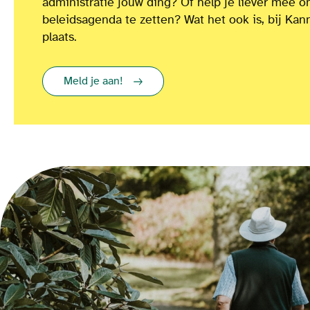
administratie jouw ding? Of
help je liever mee 
beleidsagenda te zetten?
Wat het ook is
, bij Kan
plaats.
Meld je aan!