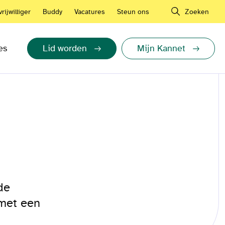
rijwilliger
Buddy
Vacatures
Steun ons
Zoeken
es
Lid worden
Mijn Kannet
de
 met een