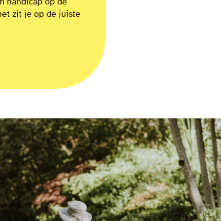
om
handicap op de
net zit je op de juiste