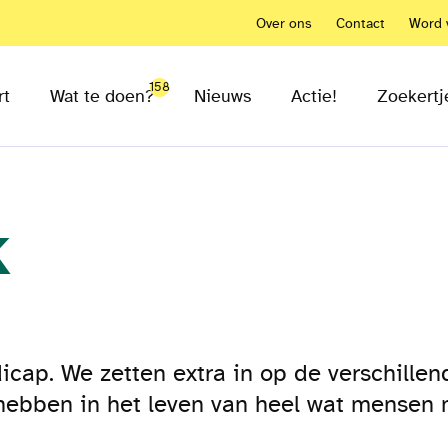
Over ons
Contact
Word v
158
rt
Wat te doen?
Nieuws
Actie!
Zoekertj
k
ap. We zetten extra in op de verschillen
hebben in het leven van heel wat mensen