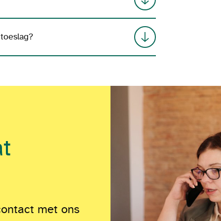
gtoeslag?
at
contact met ons