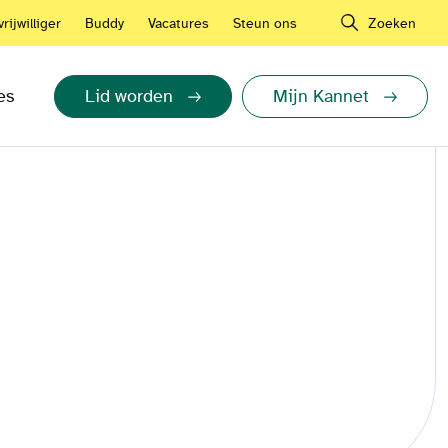
rijwilliger
Buddy
Vacatures
Steun ons
Zoeken
es
Lid worden
Mijn Kannet