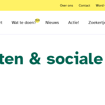
Over ons
Contact
Word v
159
rt
Wat te doen?
Nieuws
Actie!
Zoekertj
en & sociale