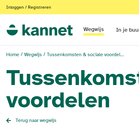
Inloggen / Registreren
Wegwijs
In je buu
Home
Wegwijs
Tussenkomsten & sociale voordelen
Tussenkomst
voordelen
Terug naar wegwijs