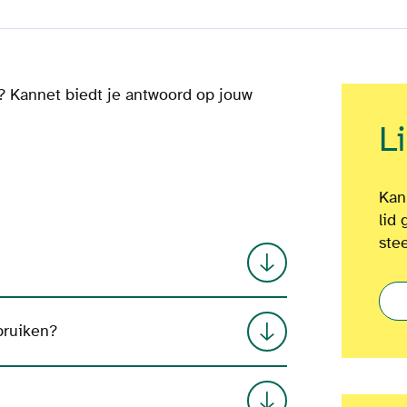
? Kannet biedt je antwoord op jouw
L
Kan
lid 
ste
bruiken?