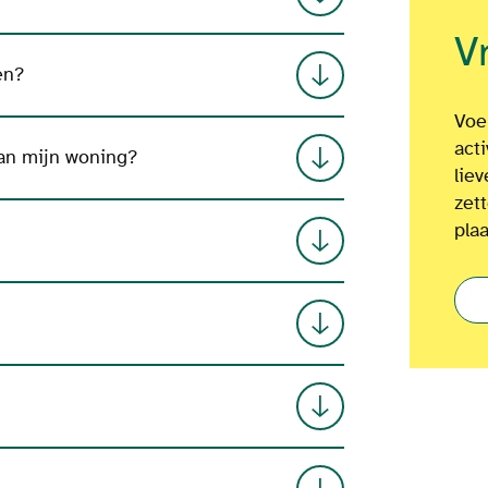
V
en?
Voel
act
an mijn woning?
lie
zet
plaa