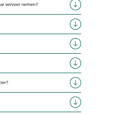
aar vervoer nemen?
oer?