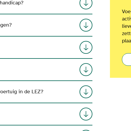
 handicap?
Voel
act
agen?
lie
zet
plaa
voertuig in de LEZ?