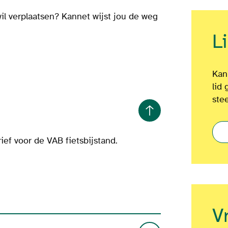
il verplaatsen? Kannet wijst jou de weg
L
Kan
lid 
ste
ief voor de VAB fietsbijstand.
V