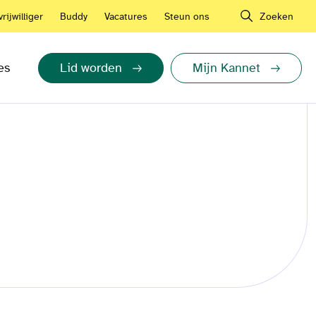
rijwilliger
Buddy
Vacatures
Steun ons
Zoeken
es
Lid worden
Mijn Kannet