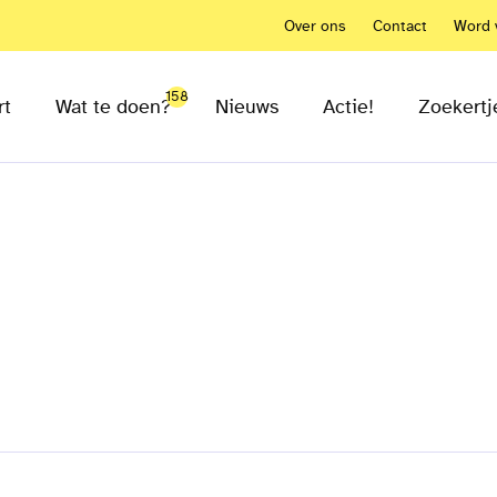
Over ons
Contact
Word v
158
rt
Wat te doen?
Nieuws
Actie!
Zoekertj