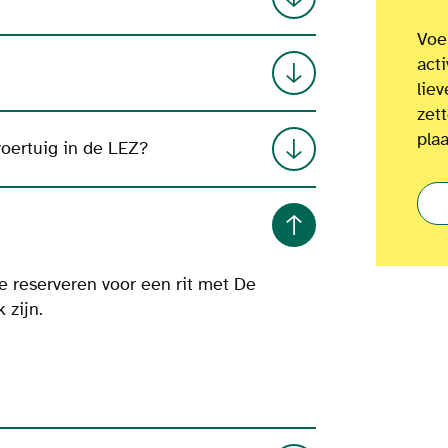
Voel
act
lie
zet
plaa
voertuig in de LEZ?
e reserveren voor een rit met De
k zijn.