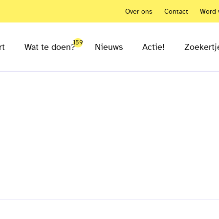
Over ons
Contact
Word v
159
rt
Wat te doen?
Nieuws
Actie!
Zoekertj