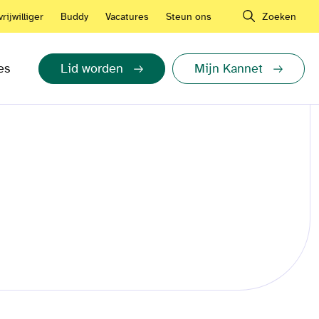
rijwilliger
Buddy
Vacatures
Steun ons
Zoeken
es
Lid worden
Mijn Kannet