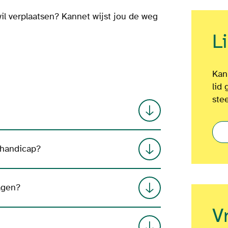
il verplaatsen? Kannet wijst jou de weg
L
Kan
lid 
ste
 handicap?
agen?
V