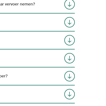
aar vervoer nemen?
oer?