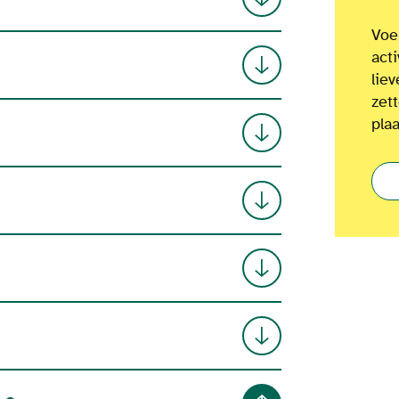
Voel
act
lie
zet
plaa