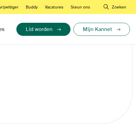
rijwilliger
Buddy
Vacatures
Steun ons
Zoeken
es
Lid worden
Mijn Kannet