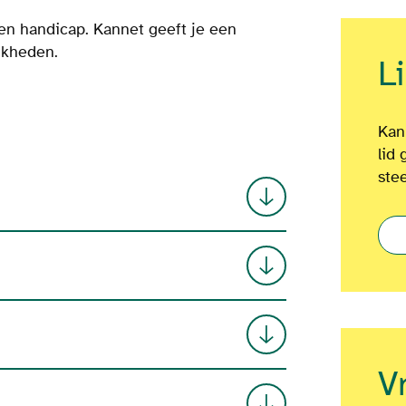
een handicap. Kannet geeft je een
jkheden.
L
Kan
lid 
ste
V