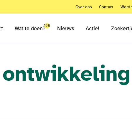
Over ons
Contact
Word v
158
rt
Wat te doen?
Nieuws
Actie!
Zoekertj
 ontwikkeling