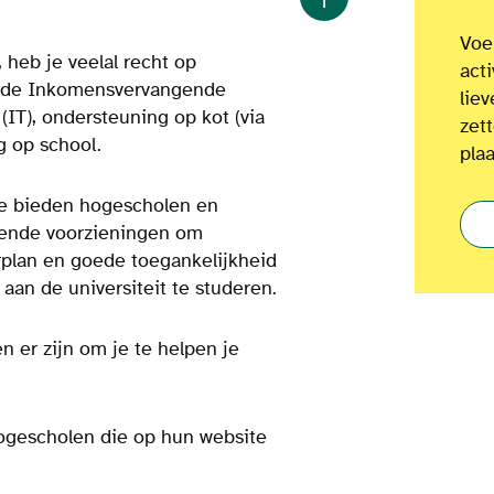
Voel
 heb je veelal recht op
act
n de Inkomensvervangende
lie
T), ondersteuning op kot (via
zet
g op school.
plaa
te bieden hogescholen en
nende voorzieningen om
plan en goede toegankelijkheid
t aan de universiteit te studeren.
 er zijn om je te helpen je
hogescholen die op hun website