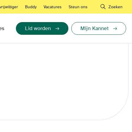
rijwilliger
Buddy
Vacatures
Steun ons
Zoeken
es
Lid worden
Mijn Kannet