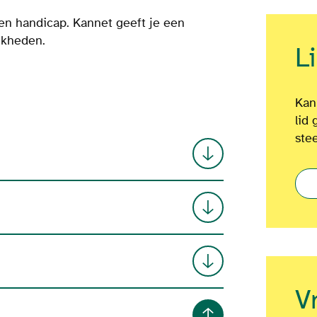
een handicap. Kannet geeft je een
jkheden.
L
Kan
lid 
ste
V