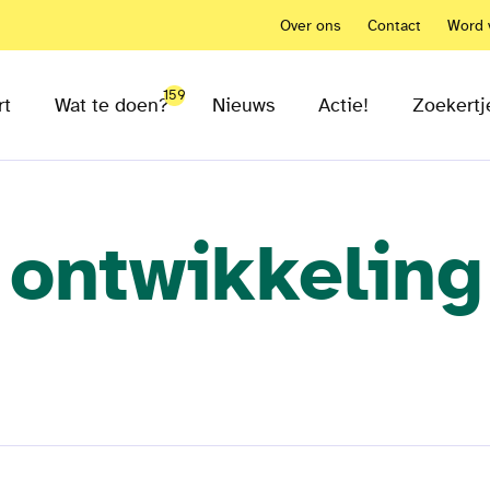
Over ons
Contact
Word v
159
rt
Wat te doen?
Nieuws
Actie!
Zoekertj
 ontwikkeling